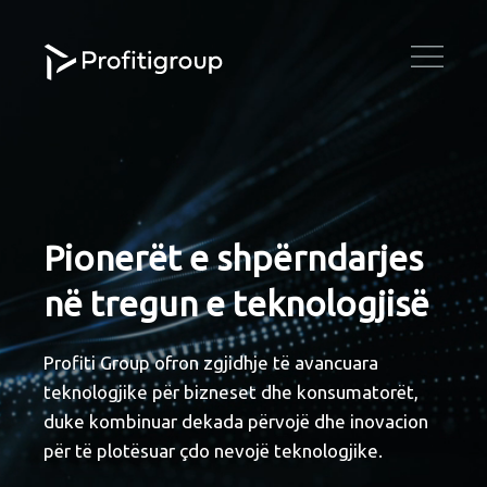
Pionerët e shpërndarjes
në tregun e teknologjisë
Profiti Group ofron zgjidhje të avancuara
teknologjike për bizneset dhe konsumatorët,
duke kombinuar dekada përvojë dhe inovacion
për të plotësuar çdo nevojë teknologjike.